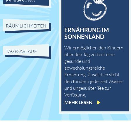
ERNÄHRUNG
RÄUMLICHKEITEN
ERNÄHRUNG IM
SONNENLAND
Wir ermöglichen den Kindern
TAGESABLAUF
über den Tag verteilt eine
gesunde und
abwechslungsreiche
Ernährung. Zusätzlich steht
den Kindern jederzeit Wasser
und ungesüßter Tee zur
Verfügung.
MEHR LESEN